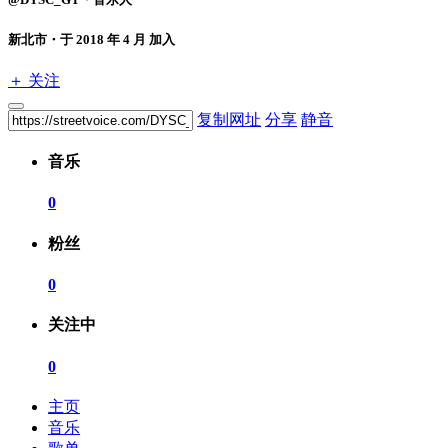
新北市・于 2018 年 4 月 加入
＋ 关注
复制网址
分享
静音
音乐
0
粉丝
0
关注中
0
主页
音乐