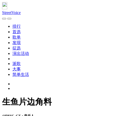
StreetVoice
排行
首选
歌单
发现
征选
演出活动
派歌
大事
简单生活
生鱼片边角料
@DYSC_GT・音乐人