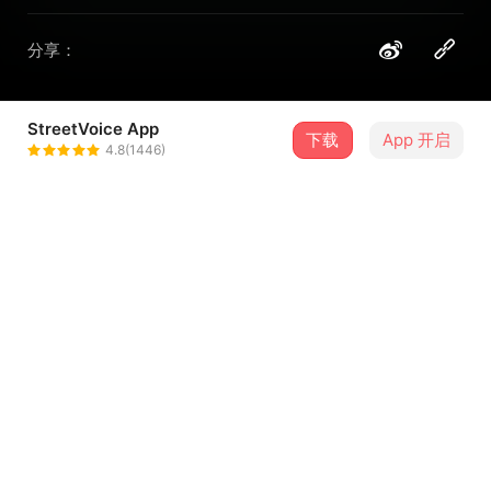
分享：
StreetVoice App
下载
App 开启
DSPS
4.8(1446)
＋ 关注
@DSPS
介绍
DSPS
Vocal & Acoustic Guitar | 曾稔文 Ami Tseng
Bass | 钟奕安 I An Chung
Drum | 庄子恒 Tzu Heng Chuang
—
...查看更多
《Fully I》
作曲 Composer | 曾稔文 Ami Tseng、徐子权 Tzu Chuan