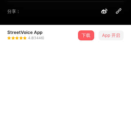
分享：
StreetVoice App
下载
App 开启
Cicada（Taiwan）
4.8(1446)
＋ 关注
@Cicadatw
歌词
这是没有提供歌词的歌曲
留言（
0
）
登录会员开始留言