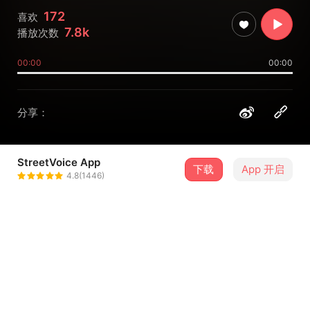
172
喜欢
7.8k
播放次数
00:00
00:00
分享：
StreetVoice App
下载
App 开启
Cicada（Taiwan）
4.8(1446)
＋ 关注
@Cicadatw
介绍
2023年末，我们在新加坡和Snakeweed Studios合作拍摄
了这首Live Session：
https://reurl.cc/dnYjok