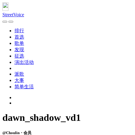
StreetVoice
排行
首选
歌单
发现
征选
演出活动
派歌
大事
简单生活
dawn_shadow_vd1
@Choulin・会员