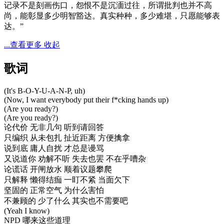
记录不是刻画伤口，怨恨不是沉湎过往，所谓批判也并不高
尚，能彰显多少明智豁达。真实种种，多少难堪，只愿能够表
达。”
...查看更多
收起
歌词
(It's B-O-Y-U-A-N-P, uh)
(Now, I want everybody put their f*cking hands up)
(Are you ready?)
(Are you ready?)
论代价 无非几句 听到请回答
只编织 从未包扎 扯近距离 方便擒拿
说到底 庸人自扰 才总是谩骂
又说道你 劝解不听 失去也罢 不在乎嘈杂
论谎话 开闸放水 顺着议题攀爬
只解释 懒得结痂 一盯不紧 当面欠下
坚固的 正常空气 为什么害怕
不兼顾的 少了什么 其实也不需要吧
(Yeah I know)
NPD 哪来这些道理