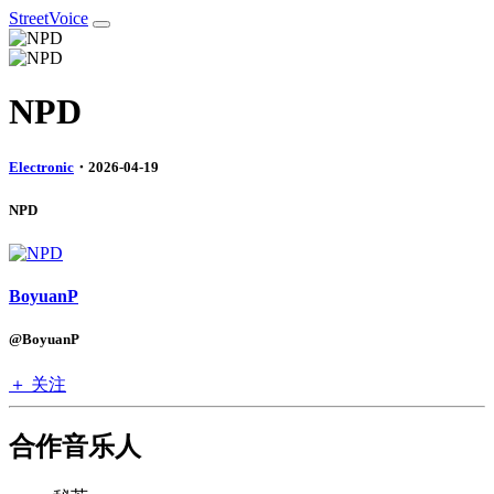
StreetVoice
NPD
Electronic
・2026-04-19
NPD
BoyuanP
@BoyuanP
＋ 关注
合作音乐人