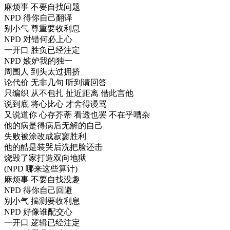
麻烦事 不要自找问题
NPD 得你自己翻译
别小气 尊重要收利息
NPD 对错何必上心
一开口 胜负已经注定
NPD 嫉妒我的独一
周围人 到头太过拥挤
论代价 无非几句 听到请回答
只编织 从不包扎 扯近距离 借此言他
说到底 将心比心 才舍得谩骂
又说道你 心存芥蒂 看透也罢 不在乎嘈杂
他的病是得病后无解的自己
失败被涂改成寂寥胜利
他的酷是装哭后洗把脸还击
烧毁了家打造双向地狱
(NPD 哪来这些算计)
麻烦事 不要自找没趣
NPD 得你自己回避
别小气 揣测要收利息
NPD 好像谁配交心
一开口 逻辑已经注定