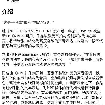
秘芒
介绍
“这是一张由“恨意”构筑的EP。”
继《NEUROTRANSMITTER》发布近一年后，BoyuanP携全
新EP《NPD》回归。作品以强势节拍与锐利声响为核心语
言，将情绪张力转化为高度凝练的声音表达，构建出一段围绕
愤怒与审视展开的叙事路径。
本张EP不设bonus track，收录四首全新原创作品。“在随后的
创作周期中，我的心态也发生了变化——情绪并未消失，而是
转向一种更具距离感与戏谑意味的观察。”
同名曲《NPD》作为开篇，奠定了整张作品的声音基调：以
欧陆取向的节拍结构为骨架，叠加黏稠低频与撕裂感合成器音
色，营造出具有强沉浸感的听觉空间。在华丽表象之下，作品
通过讽刺性的文本表达，对NPD群体的行为模式进行冷静剖
析。词作秘芒分享道：“有些东西或许肮脏琐碎，诱发了多少
痛苦、不解，以至于深刻体验过的人最终会明白，取得对抗之
后的胜利，或是就此逃离，这两者并无本质区别。正因如此，