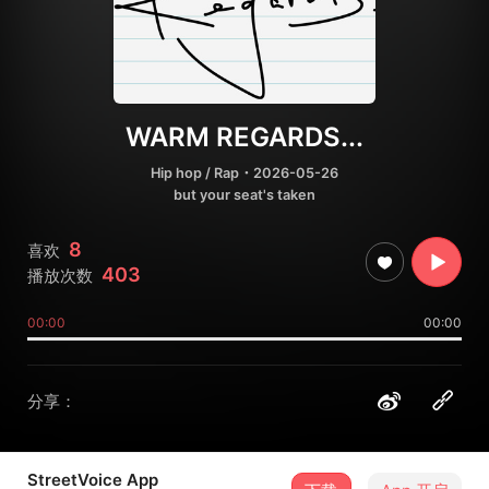
WARM REGARDS...
Hip hop / Rap
・2026-05-26
but your seat's taken
8
喜欢
403
播放次数
00:00
00:00
分享：
StreetVoice App