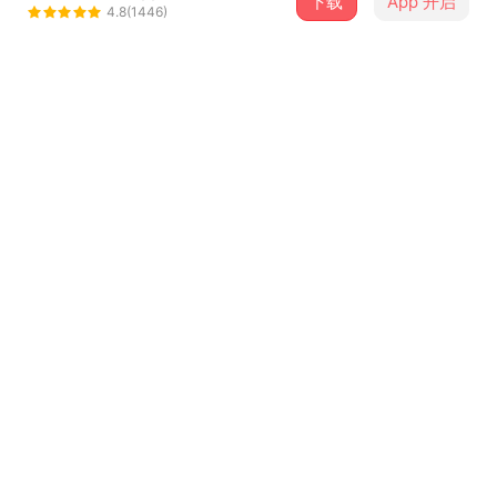
下载
App 开启
Bystie
4.8(1446)
＋ 关注
@BeastieMusic
介绍
人成长到了一个阶段，总是要学会放手。
但是没有人规定放手后不能再回头看，
看著那些爱你的人，在后头盼望你的成功，
陶醉在曾经的种种，并同时望向前方。
...查看更多
歌词
I'm movin' on, movin' on, movin' on without you
如果你需要爱 我这边能供应
Warm regards, warm regards, 请你收信
I'm movin' on, movin' on, movin' on without you