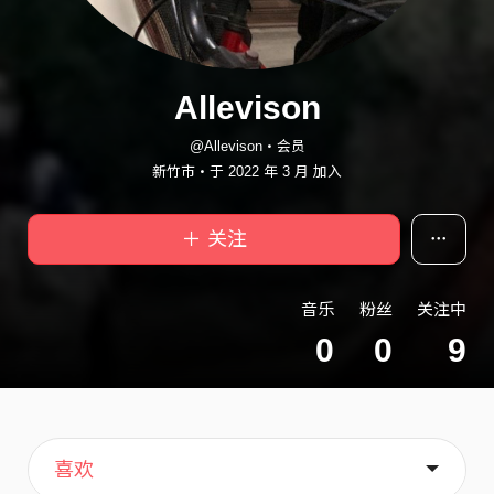
Allevison
@Allevison・会员
新竹市・于 2022 年 3 月 加入
＋ 关注
音乐
粉丝
关注中
0
0
9
主页
歌单
关于
喜欢