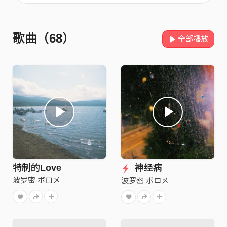
歌曲（68）
全部播放
特制的Love
神经病
波罗密 ボロメ
波罗密 ボロメ