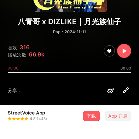
八青哥 x DIZLIKE｜月光族仙子
Pop
・2024-11-11
316
喜欢
66.9k
播放次数
00:00
00:00
分享：
StreetVoice App
下载
App 开启
八青哥
4.8(1446)
＋ 关注
@8_youth_men