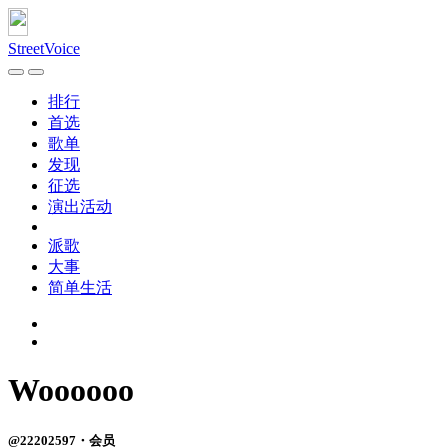
StreetVoice
排行
首选
歌单
发现
征选
演出活动
派歌
大事
简单生活
Woooooo
@22202597・会员