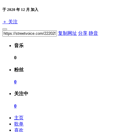
于 2020 年 12 月 加入
＋ 关注
复制网址
分享
静音
音乐
0
粉丝
0
关注中
0
主页
歌单
喜欢