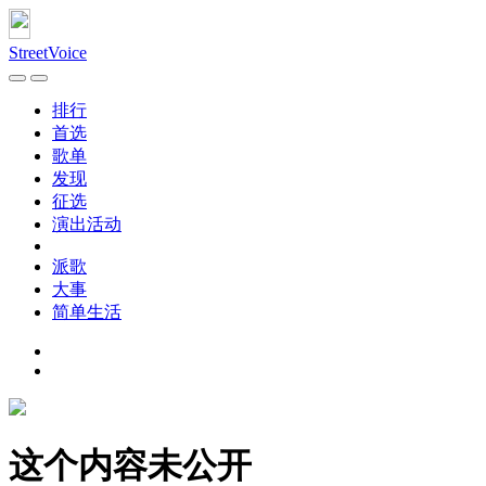
StreetVoice
排行
首选
歌单
发现
征选
演出活动
派歌
大事
简单生活
这个内容未公开