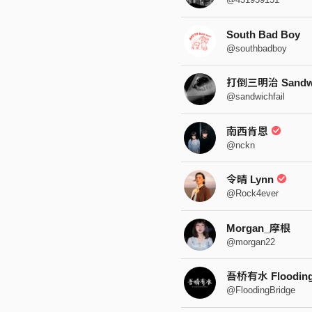
South Bad Boy
@southbadboy
打倒三明治 Sandwic
@sandwichfail
南西肯恩
@nckn
令晴 Lynn
@Rock4ever
Morgan_摩根
@morgan22
吾桥有水 Flooding
@FloodingBridge