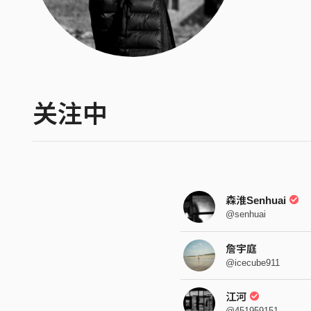
关注中
森淮Senhuai
@senhuai
詹宇庭
@icecube911
江河
@451959151