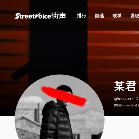
排行
首选
歌单
发
某君
@moujun・
吉林・于 2018