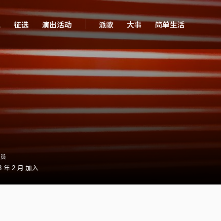
现
征选
演出活动
派歌
大事
简单生活
会员
 年 2 月 加入