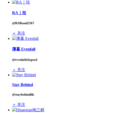
RA｜拉
@RABand2507
＋ 关注
薄暮 Evenfall
@evenfallelapsed
＋ 关注
Stay Behind
@staybehindhk
＋ 关注