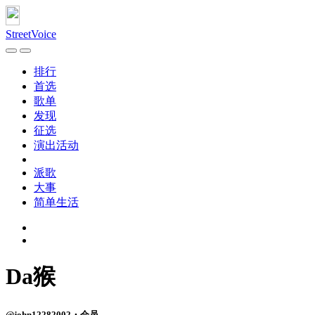
StreetVoice
排行
首选
歌单
发现
征选
演出活动
派歌
大事
简单生活
Da猴
@john12282002・会员