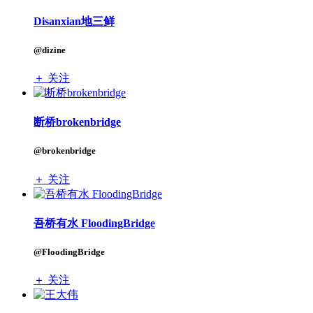
Disanxian地三鲜
@dizine
＋ 关注
断桥brokenbridge
@brokenbridge
＋ 关注
吾桥有水 FloodingBridge
@FloodingBridge
＋ 关注