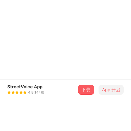
StreetVoice App
下载
App 开启
4.8(1446)
关于街声
最新消息
会员用户注册协议
隐私政策
知识产权说明
音乐人指南
联系街声
问题中心
违法和不良信息举报专区
中国互联网违法和不良信息举报中心
前往举报