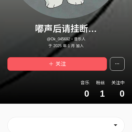
嘟声后请挂断…
@Ok_045692・音乐人
于 2025 年 1 月 加入
＋ 关注
音乐
粉丝
关注中
0
1
0
主页
关于